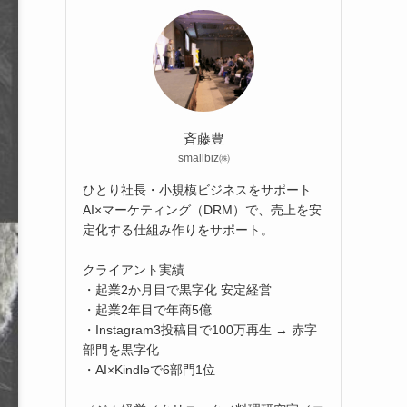
斉藤豊
smallbiz㈱
ひとり社長・小規模ビジネスをサポート
AI×マーケティング（DRM）で、売上を安
定化する仕組み作りをサポート。
クライアント実績
・起業2か月目で黒字化 安定経営
・起業2年目で年商5億
・Instagram3投稿目で100万再生 → 赤字
部門を黒字化
・AI×Kindleで6部門1位