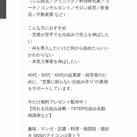
（ジム経営／クリニック／料理研究家／コ
ーチ／コンサルタント／サロン経営／飲食
店／不動産業 など）
こんな方におすすめ
・営業が苦手でも仕組みで売上を伸ばした
い
・AIを導入したいけど何から始めたらいい
かわからない
・本気で事業を伸ばしたい
40代・50代・60代の起業家・経営者のた
めに、“営業に頼らない仕組み作り”の裏側
をサポートしています。
今だけ無料プレゼント配布中！
【売れる仕組み診断・7STEP仕組み化動
画講座など】
趣味：マンガ・読書・料理・格闘技・猫好
き SNSのアイコンは茶トラ