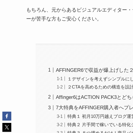
もちろん、元からあるビジュアルエディター・
ーが苦手な方もご安心ください。
AFFINGER6で収益が爆上げし
１デザインを考えずシンプルに
２CTAを高めるための構造を設
Affinger6はACTION PACK3
7大特典をAFFINGER購入者へプ
特典１ 初月10万円越えブログ運
特典２ 片手間で稼いでいる特化
特典３ ８つ埋めるだけ！商品バ