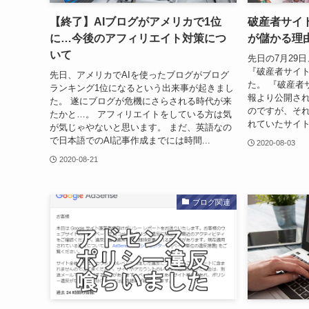
【終了】AIブログがアメリカで1位
破産者サイ
に…今後のアフィリエイト対策につ
が儲かる理
いて
先日の7月29
『破産者サイ
先日、アメリカでAIを使ったブログがブログ
た。 『破産者
ランキング1位になるという出来事が起きまし
報より公開さ
た。 遂にブログが危機にさらされる時代が来
のですが、そ
たかと…。 アフィリエイトをしている方は気
れていたサイト
が気じゃやないと思います。 まだ、英語なの
で日本語でのAI記事作成までには時間...
2020-08-03
2020-08-21
ブログ関連