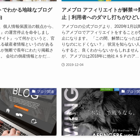
トでわかる地味なブログ
アメブロ アフィリエイトが解禁⇒
由
止｜利用者へのダマし打ちがひど
日、個人情報保護法の観点から、
アメブロの公式ブログより、2020年1月以
ト』の運営停止を命令しまし
らアメブロでアフィリエイトをすることが
サイト』って何かというと、官
止になります。 「この間、解禁になった
れる破産者情報というのがある
りなのにヒドくない？」 状況を知らない
れが無断で長年にわたり掲載さ
らすると、良くわからないかもしれません
。 会社の倒産情報とかだ...
が、アメブロは2018年に他社ＡＳＰのア...
2019-12-04
ブログ関連
ブログ