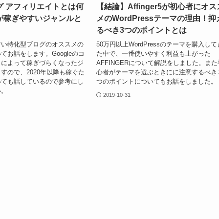
グ アフィリエイトとは何
【結論】Affinger5が初心者にオス
が稼ぎやすいジャンルと
メのWordPressテーマの理由！抑
るべき3つのポイントとは
すい特化型ブログのオススメの
50万円以上WordPressのテーマを購入して
てお話をします。Googleのコ
た中で、一番使いやすく利益も上がった
トによって稼ぎづらくなったジ
AFFINGERについて解説をしました。また
すので、2020年以降も稼ぐた
心者がテーマを選ぶときにに注意するべき
いても話しているので参考にし
つのポイントについてもお話をしました。
い。
2019-10-31