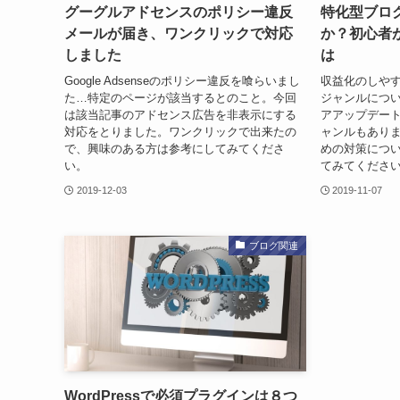
グーグルアドセンスのポリシー違反
特化型ブロ
メールが届き、ワンクリックで対応
か？初心者
しました
は
Google Adsenseのポリシー違反を喰らいまし
収益化のしや
た…特定のページが該当するとのこと。今回
ジャンルについ
は該当記事のアドセンス広告を非表示にする
アアップデー
対応をとりました。ワンクリックで出来たの
ャンルもありま
で、興味のある方は参考にしてみてくださ
めの対策につ
い。
てみてくださ
2019-12-03
2019-11-07
ブログ関連
WordPressで必須プラグインは８つ