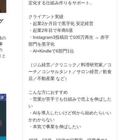
定化する仕組み作りをサポート。
クライアント実績
グ
・起業2か月目で黒字化 安定経営
・起業2年目で年商5億
・Instagram3投稿目で100万再生 → 赤字
格の
部門を黒字化
事
の
・AI×Kindleで6部門1位
まと
（ジム経営／クリニック／料理研究家／コ
ーチ／コンサルタント／サロン経営／飲食
店／不動産業 など）
こんな方におすすめ
関連
・営業が苦手でも仕組みで売上を伸ばした
い
・AIを導入したいけど何から始めたらいい
かわからない
・本気で事業を伸ばしたい