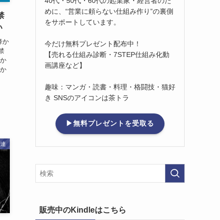
40代・50代・60代の起業家・経営者のた
めに、“営業に頼らない仕組み作り”の裏側
禁
をサポートしています。
い
降か
今だけ無料プレゼント配布中！
禁
【売れる仕組み診断・7STEP仕組み化動
ばか
画講座など】
人か
趣味：マンガ・読書・料理・格闘技・猫好
き SNSのアイコンは茶トラ
▶無料プレゼントを受取る
関連
販売中のKindleはこちら