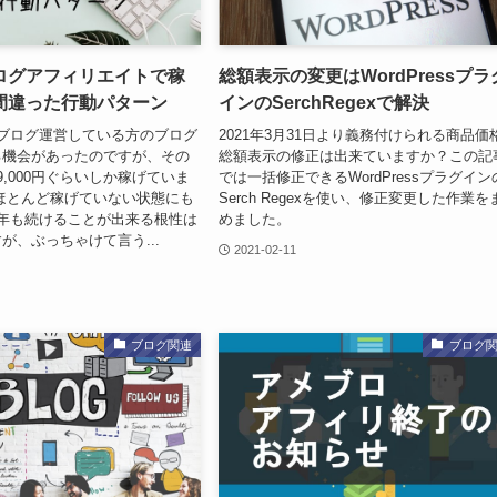
ログアフィリエイトで稼
総額表示の変更はWordPressプラ
間違った行動パターン
インのSerchRegexで解決
ブログ運営している方のブログ
2021年3月31日より義務付けられる商品価
る機会があったのですが、その
総額表示の修正は出来ていますか？この記
9,000円ぐらいしか稼げていま
では一括修正できるWordPressプラグイン
ほとんど稼げていない状態にも
Serch Regexを使い、修正変更した作業を
年も続けることが出来る根性は
めました。
が、ぶっちゃけて言う...
2021-02-11
ブログ関連
ブログ