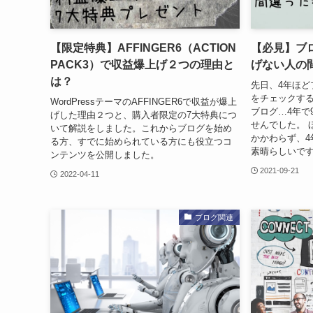
【限定特典】AFFINGER6（ACTION
【必見】ブ
PACK3）で収益爆上げ２つの理由と
げない人の
は？
先日、4年ほど
をチェックす
WordPressテーマのAFFINGER6で収益が爆上
ブログ…4年で
げした理由２つと、購入者限定の7大特典につ
せんでした。 
いて解説をしました。これからブログを始め
かかわらず、4
る方、すでに始められている方にも役立つコ
素晴らしいです
ンテンツを公開しました。
2021-09-21
2022-04-11
ブログ関連