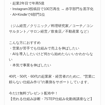
・起業2年目で年商5億
・Instagram3投稿目で100万再生 → 赤字部門を黒字化
・AI×Kindleで6部門1位
（ジム経営／クリニック／料理研究家／コーチ／コン
サルタント／サロン経営／飲食店／不動産業 など）
こんな方におすすめ
・営業が苦手でも仕組みで売上を伸ばしたい
・AIを導入したいけど何から始めたらいいかわからな
い
・本気で事業を伸ばしたい
40代・50代・60代の起業家・経営者のために、“営業に
頼らない仕組み作り”の裏側をサポートしています。
今だけ無料プレゼント配布中！
【売れる仕組み診断・7STEP仕組み化動画講座など】