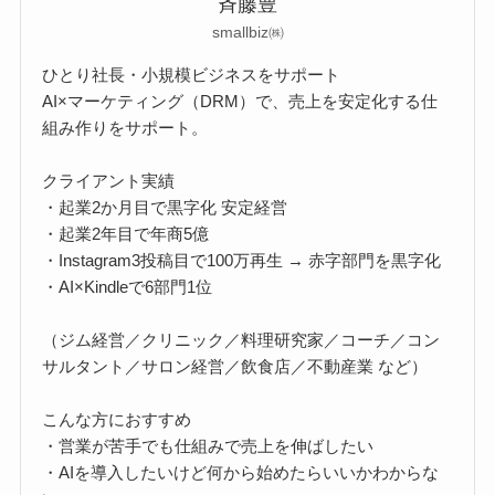
斉藤豊
smallbiz㈱
ひとり社長・小規模ビジネスをサポート
AI×マーケティング（DRM）で、売上を安定化する仕
組み作りをサポート。
クライアント実績
・起業2か月目で黒字化 安定経営
・起業2年目で年商5億
・Instagram3投稿目で100万再生 → 赤字部門を黒字化
・AI×Kindleで6部門1位
（ジム経営／クリニック／料理研究家／コーチ／コン
サルタント／サロン経営／飲食店／不動産業 など）
こんな方におすすめ
・営業が苦手でも仕組みで売上を伸ばしたい
・AIを導入したいけど何から始めたらいいかわからな