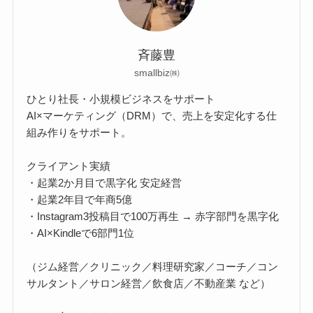
斉藤豊
smallbiz㈱
ひとり社長・小規模ビジネスをサポート
AI×マーケティング（DRM）で、売上を安定化する仕
組み作りをサポート。
クライアント実績
・起業2か月目で黒字化 安定経営
・起業2年目で年商5億
・Instagram3投稿目で100万再生 → 赤字部門を黒字化
・AI×Kindleで6部門1位
（ジム経営／クリニック／料理研究家／コーチ／コン
サルタント／サロン経営／飲食店／不動産業 など）